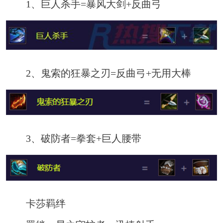
1、巨人杀手=暴风大剑+反曲弓
2、鬼索的狂暴之刃=反曲弓+无用大棒
3、破防者=拳套+巨人腰带
卡莎羁绊